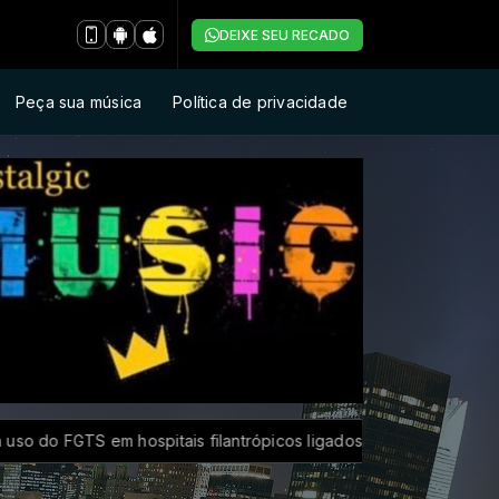
DEIXE SEU RECADO
Peça sua música
Política de privacidade
FGTS em hospitais filantrópicos ligados ao SUS
CBF reforça p