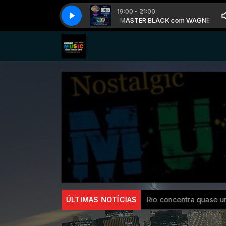
19:00 - 21:00
 BLACK com WAGNER HITX M.B
MASTER BLACK com WAGNER HITX M.B
 no SUS por fibrose cística
ÚLTIMAS NOTÍCIAS
Rio concentra quase um terço d