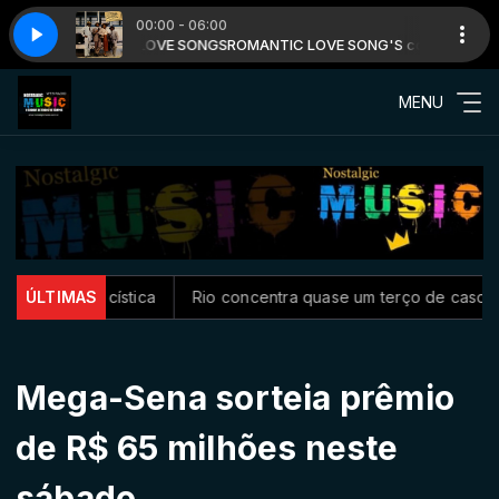
00:00 - 06:00
m ROMANTIC LOVE SONGS
TITUDES
SIDE EFFECT - ATTITUDES
ROMANTIC LOVE SONG'S com ROMANTIC LO
MENU
brose cística
ÚLTIMAS
Rio concentra quase um terço de casos de exer
Mega-Sena sorteia prêmio
de R$ 65 milhões neste
sábado