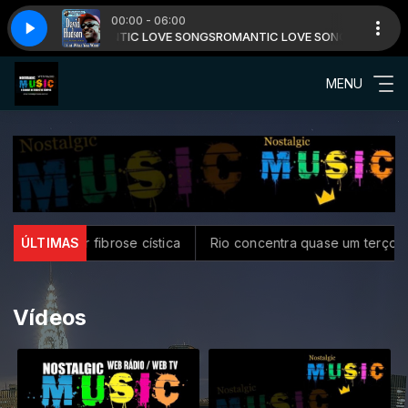
00:00 - 06:00
NG'S com ROMANTIC LOVE SONGS
SON - WHEN I'M LOVIN YOU
DAVID HUUDSON - WHEN I'M LOVIN YOU
ROMANTIC LOVE SONG'S com ROMA
MENU
o SUS por fibrose cística
ÚLTIMAS
Rio concentra quase um terço de c
Vídeos